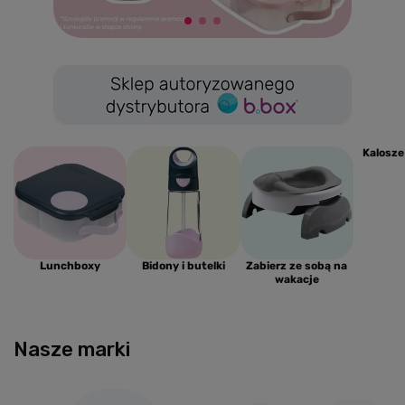
Kalosze
Lunchboxy
Bidony i butelki
Zabierz ze sobą na
wakacje
Nasze marki