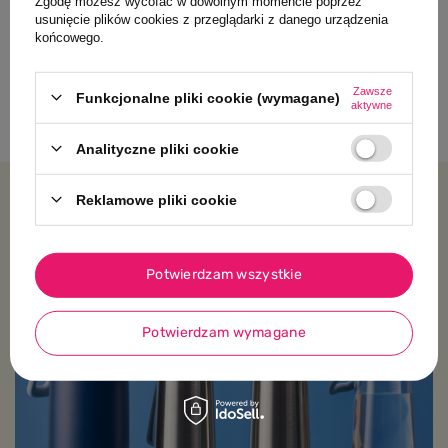
Zgodę możesz wycofać w dowolnym momencie poprzez
Topbright Zabawkowy automat
usunięcie plików cookies z przeglądarki z danego urządzenia
końcowego.
sprzedający Shop&Go | edukacyjna
zabawka 36m+
Zawsze
169,00 PLN
Funkcjonalne pliki cookie (wymagane)
aktywne
Analityczne pliki cookie
Reklamowe pliki cookie
Platforma wiedzy
Potwierdzam wszystkie
Potwierdzam wymagane