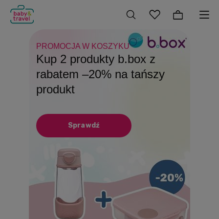
PROMOCJA W KOSZYKU
DO 31.08
SZKOLNY NIEZBĘDNIK!
Kup 2 produkty b.box z
Produkty Playshoes z
Patent na beztroskie
rabatem –20% na tańszy
rabatem –15%
wakacje Butelki, bidony i
produkt
lunchboxy
Sprawdź
Sprawdź
Sprawdź