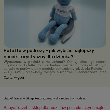
Potette w podróży – jak wybrać najlepszy
nocnik turystyczny dla dziecka?
Wyruszasz w podróż z maluchem?
Odkryj, dlaczego nocnik
turystyczny Potette to niezbędnik każdego rodzica! W tym
poradniku porównujemy modele, pokazujemy jak działa Potette 2-
w-1 i 3-w-1, omawiamy wkłady silikonowe i jednorazowe oraz
dzielimy się opiniami ekspertów i praktycznymi wskazówkami na
Czytaj więcej
wyjazdy. Kompaktowy, higieniczny, zawsze pod ręką – Potette
sprawia, że podróże z dzieckiem stają się łatwiejsze.
Baby&Travel – Sklep Autoryzowany dla rodziców i rodzin.
Baby&Travel – sklep dla rodziców poszukujących najleps