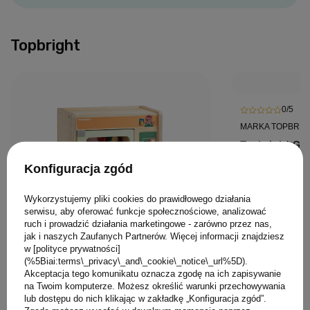
Topbright
0/5
MARKA TOPBRIG
Topbright Gł
szalkowa dla 
Konfiguracja zgód
edukacyjna i 
Montessori 3
129,00 PLN
Wykorzystujemy pliki cookies do prawidłowego działania
serwisu, aby oferować funkcje społecznościowe, analizować
ruch i prowadzić działania marketingowe - zarówno przez nas,
jak i naszych Zaufanych Partnerów. Więcej informacji znajdziesz
w [polityce prywatności]
(%5Biai:terms\_privacy\_and\_cookie\_notice\_url%5D).
Akceptacja tego komunikatu oznacza zgodę na ich zapisywanie
na Twoim komputerze. Możesz określić warunki przechowywania
0/5
lub dostępu do nich klikając w zakładkę „Konfiguracja zgód”.
MARKA TOPBRIGHT