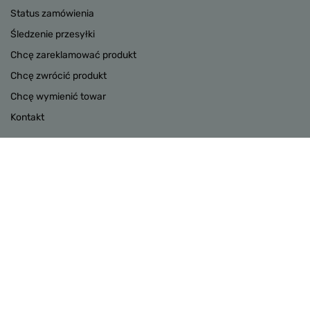
Status zamówienia
Śledzenie przesyłki
Chcę zareklamować produkt
Chcę zwrócić produkt
Chcę wymienić towar
Kontakt
Konto
INFORMACJE
POMOC
W sklepie prezentujemy ceny brutto (z VAT).