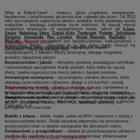
Witaj w Baby&Travel – miejscu, gdzie znajdziesz innowacyjne,
bezpieczne i certyfikowane akcesoria oraz zabawki dla dzieci. Od 2013
roku wyszukujemy najwyższej jakości produkty, które wspierają rozwój
maluchów i ułatwiają codzienne życie rodzicom. W naszej ofercie
(ot
znajdziesz propozycje od sprawdzonych marek, takich jak
b.box
,
(otwiera się w nowym oknie)
(otwiera się w nowym oknie)
(otwiera się w nowym oknie)
(otwiera się w nowym 
(otwiera się 
Sassy
,
Nebulous Stars
,
Zimpli Kids
,
Topbright
,
Potette
,
Jellystone
(otwiera się w nowym oknie)
(otwiera się w nowym oknie)
(otwiera się w nowym oknie)
(otwiera się w no
(otwier
Designs
,
Aqua2ude
,
Rex London
,
Royal Rascals
,
RaZbaby
czy
(otwiera się w nowym oknie)
WuCetki
. Naszym priorytetem jest bezpieczeństwo, funkcjonalność i
Dlaczego Baby&Travel?
nowoczesny design – wszystko po to, aby dzieci mogły cieszyć się
Autoryzowany sklep dystrybutora najlepszych marek
–
komfortem i radością każdego dnia.
współpracujemy z liderami branży dziecięcej, oferując oryginalne
produkty najwyższej jakości.
Bezpieczeństwo i jakość
– oferujemy produkty posiadające certyfikaty
i rekomendacje specjalistów. Każdy produkt, który trafia do naszej
oferty, spełnia rygorystyczne normy jakości i bezpieczeństwa.
Innowacyjne rozwiązania
– wyszukujemy unikalne akcesoria, które
ułatwiają życie rodzicom i dzieciom, dbając o ich komfort i rozwój.
Zrównoważony rozwój
– dbamy o ekologię, pakując zamówienia w
Praktyczne akcesoria dla dzieci i rodziców
biodegradowalne materiały i promując produkty przyjazne środowisku.
W naszym sklepie znajdziesz produkty, które stają się nieodłącznym
Zaangażowanie społeczne
elementem codzienności rodzin. Dzięki nam rodzice mogą skupić się
– wspieramy akcje charytatywne, takie jak
na tym, co najważniejsze – bliskości i wspólnych chwilach z dziećmi.
WOŚP, Szlachetna Paczka, PAH i PCK, ponieważ wierzymy, że
Polecamy m.in.:
pomaganie ma znaczenie.
Butelki z tritanu
– lekkie, trwałe, wolne od BPA i stworzone z myślą o
bezpieczeństwie dzieci. Dzięki wysokiej odporności na uszkodzenia i
przejrzystości tritan to idealne rozwiązanie dla aktywnych rodzin.
Śniadaniówki z przegródkami
– idealne do przechowywania zdrowych
posiłków dla najmłodszych, pomagające organizować zbilansowane
Ekspercka selekcja i opinie specjalistów