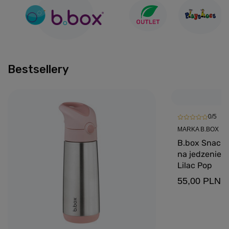
Bestsellery
0/5
MARKA B.BOX
B.box Snackb
na jedzenie i 
Lilac Pop
55,00 PLN