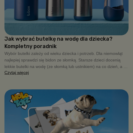
Jak wybrać butelkę na wodę dla dziecka?
Kompletny poradnik
Wybór butelki zależy od wieku dziecka i potrzeb. Dla niemowląt
najlepiej sprawdzi się bidon ze słomką. Starsze dzieci docenią
lekkie butelki na wodę (ze słomką lub ustnikiem) na co dzień, a na
Czytaj więcej
wycieczki czy chłodniejsze dni warto wybrać modele termiczne ze
stali nierdzewnej, które długo utrzymują temperaturę napoju.