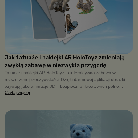
Jak tatuaże i naklejki AR HoloToyz zmieniają
zwykłą zabawę w niezwykłą przygodę
Tatuaże i naklejki AR HoloToyz to interaktywna zabawa w
rozszerzonej rzeczywistości. Dzięki darmowej aplikacji obrazki
ożywają jako animacje 3D – bezpieczne, kreatywne i pełne
Czytaj więcej
radości dla dzieci.