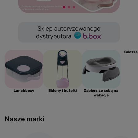
Kalosze
Lunchboxy
Bidony i butelki
Zabierz ze sobą na
wakacje
Nasze marki