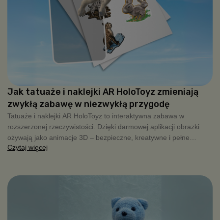
Jak tatuaże i naklejki AR HoloToyz zmieniają
zwykłą zabawę w niezwykłą przygodę
Tatuaże i naklejki AR HoloToyz to interaktywna zabawa w
rozszerzonej rzeczywistości. Dzięki darmowej aplikacji obrazki
ożywają jako animacje 3D – bezpieczne, kreatywne i pełne
Czytaj więcej
radości dla dzieci.