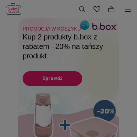
PROMOCJA W KOSZYKU
DO 31.08
SZKOLNY NIEZBĘDNIK!
Kup 2 produkty b.box z
Produkty Playshoes z
Patent na beztroskie
rabatem –20% na tańszy
rabatem –15%
wakacje Butelki, bidony i
produkt
lunchboxy
Sprawdź
Sprawdź
Sprawdź