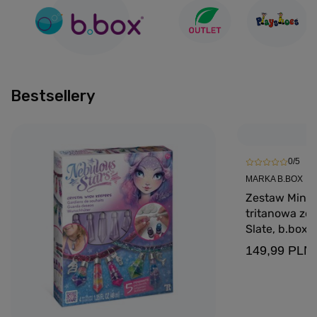
Bestsellery
0/5
MARKA B.BOX
Zestaw Mini 
tritanowa ze 
Slate, b.box
149,99 PLN