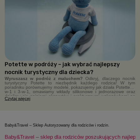
Potette w podróży – jak wybrać najlepszy
nocnik turystyczny dla dziecka?
Wyruszasz w podróż z maluchem?
Odkryj, dlaczego nocnik
turystyczny Potette to niezbędnik każdego rodzica! W tym
poradniku porównujemy modele, pokazujemy jak działa Potette 2-
w-1 i 3-w-1, omawiamy wkłady silikonowe i jednorazowe oraz
dzielimy się opiniami ekspertów i praktycznymi wskazówkami na
Czytaj więcej
wyjazdy. Kompaktowy, higieniczny, zawsze pod ręką – Potette
sprawia, że podróże z dzieckiem stają się łatwiejsze.
Baby&Travel – Sklep Autoryzowany dla rodziców i rodzin.
Baby&Travel – sklep dla rodziców poszukujących najleps