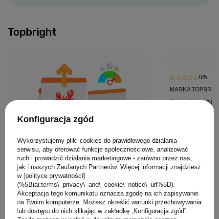
Topbright
0/5
MARKA TOPBRIG
Topbright Nau
palcach – dr
Konfiguracja zgód
edukacyjna M
36 mies.+
65,00 PLN
Wykorzystujemy pliki cookies do prawidłowego działania
serwisu, aby oferować funkcje społecznościowe, analizować
ruch i prowadzić działania marketingowe - zarówno przez nas,
jak i naszych Zaufanych Partnerów. Więcej informacji znajdziesz
w [polityce prywatności]
(%5Biai:terms\_privacy\_and\_cookie\_notice\_url%5D).
Akceptacja tego komunikatu oznacza zgodę na ich zapisywanie
na Twoim komputerze. Możesz określić warunki przechowywania
0/5
lub dostępu do nich klikając w zakładkę „Konfiguracja zgód”.
MARKA TOPBRIGHT