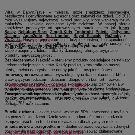
Witaj w Baby&Travel – miejscu, gdzie znajdziesz innowacyjne,
bezpieczne i certyfikowane akcesoria oraz zabawki dla dzieci. Od 2013
roku wyszukujemy najwyższej jakości produkty, które wspierają rozwój
maluchów i ułatwiają codzienne życie rodzicom. W naszej ofercie
(ot
znajdziesz propozycje od sprawdzonych marek, takich jak
b.box
,
(otwiera się w nowym oknie)
(otwiera się w nowym oknie)
(otwiera się w nowym oknie)
(otwiera się w nowym 
(otwiera się 
Sassy
,
Nebulous Stars
,
Zimpli Kids
,
Topbright
,
Potette
,
Jellystone
(otwiera się w nowym oknie)
(otwiera się w nowym oknie)
(otwiera się w nowym oknie)
(otwiera się w no
(otwier
Designs
,
Aqua2ude
,
Rex London
,
Royal Rascals
,
RaZbaby
czy
(otwiera się w nowym oknie)
WuCetki
. Naszym priorytetem jest bezpieczeństwo, funkcjonalność i
Dlaczego Baby&Travel?
nowoczesny design – wszystko po to, aby dzieci mogły cieszyć się
Autoryzowany sklep dystrybutora najlepszych marek
–
komfortem i radością każdego dnia.
współpracujemy z liderami branży dziecięcej, oferując oryginalne
produkty najwyższej jakości.
Bezpieczeństwo i jakość
– oferujemy produkty posiadające certyfikaty
i rekomendacje specjalistów. Każdy produkt, który trafia do naszej
oferty, spełnia rygorystyczne normy jakości i bezpieczeństwa.
Innowacyjne rozwiązania
– wyszukujemy unikalne akcesoria, które
ułatwiają życie rodzicom i dzieciom, dbając o ich komfort i rozwój.
Zrównoważony rozwój
– dbamy o ekologię, pakując zamówienia w
Praktyczne akcesoria dla dzieci i rodziców
biodegradowalne materiały i promując produkty przyjazne środowisku.
W naszym sklepie znajdziesz produkty, które stają się nieodłącznym
Zaangażowanie społeczne
elementem codzienności rodzin. Dzięki nam rodzice mogą skupić się
– wspieramy akcje charytatywne, takie jak
na tym, co najważniejsze – bliskości i wspólnych chwilach z dziećmi.
WOŚP, Szlachetna Paczka, PAH i PCK, ponieważ wierzymy, że
Polecamy m.in.:
pomaganie ma znaczenie.
Butelki z tritanu
– lekkie, trwałe, wolne od BPA i stworzone z myślą o
bezpieczeństwie dzieci. Dzięki wysokiej odporności na uszkodzenia i
przejrzystości tritan to idealne rozwiązanie dla aktywnych rodzin.
Śniadaniówki z przegródkami
– idealne do przechowywania zdrowych
posiłków dla najmłodszych, pomagające organizować zbilansowane
Ekspercka selekcja i opinie specjalistów