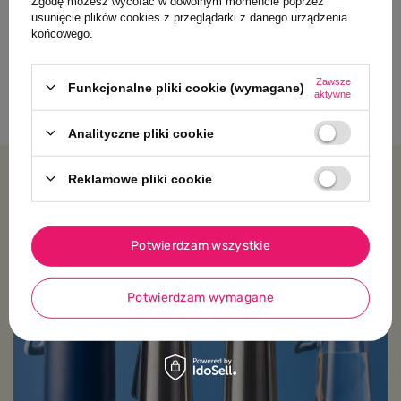
Zgodę możesz wycofać w dowolnym momencie poprzez
Topbright Logiczne Łamigłówki |
usunięcie plików cookies z przeglądarki z danego urządzenia
końcowego.
Edukacyjna gra karciana z kluczem
– Poziom podstawowy 36m+
Zawsze
45,00 PLN
Funkcjonalne pliki cookie (wymagane)
aktywne
Analityczne pliki cookie
Reklamowe pliki cookie
Platforma wiedzy
Potwierdzam wszystkie
Potwierdzam wymagane