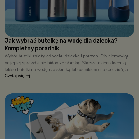
Jak wybrać butelkę na wodę dla dziecka?
Kompletny poradnik
Wybór butelki zależy od wieku dziecka i potrzeb. Dla niemowląt
najlepiej sprawdzi się bidon ze słomką. Starsze dzieci docenią
lekkie butelki na wodę (ze słomką lub ustnikiem) na co dzień, a na
Czytaj więcej
wycieczki czy chłodniejsze dni warto wybrać modele termiczne ze
stali nierdzewnej, które długo utrzymują temperaturę napoju.