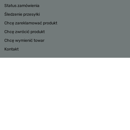
Status zamówienia
Śledzenie przesyłki
Chcę zareklamować produkt
Chcę zwrócić produkt
Chcę wymienić towar
Kontakt
Konto
INFORMACJE
POMOC
W sklepie prezentujemy ceny brutto (z VAT).