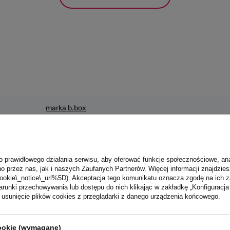
marka b.box
 ssanie płynów może powodować próchnicę. Zawsze sprawdzać tempera
uszkodzenia lub zepsucia. Nieużywane części przechowywać w miejscu
nek ani luźnych części ubranka. Dziecko może się udusić. Zachować in
n produkt
b.box for kids Europe B.V.
Więcej
o prawidłowego działania serwisu, aby oferować funkcje społecznościowe, an
 i umyć produkt, a następnie umieścić go w gorącej wodzie na 5 min.
o przez nas, jak i naszych Zaufanych Partnerów. Więcej informacji znajdzies
o każdym użyciu.
BB00526
ookie\_notice\_url%5D). Akceptacja tego komunikatu oznacza zgodę na ich 
runki przechowywania lub dostępu do nich klikając w zakładkę „Konfigurac
sunięcie plików cookies z przeglądarki z danego urządzenia końcowego.
9353965005261
cookie (wymagane)