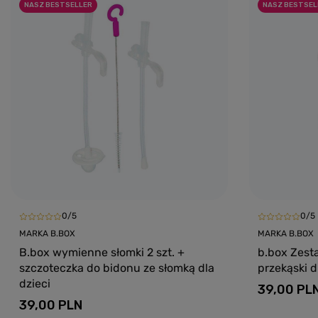
NASZ BESTSELLER
NASZ BESTSEL
0/5
0/5
MARKA B.BOX
MARKA B.BOX
B.box wymienne słomki 2 szt. +
b.box Zest
szczoteczka do bidonu ze słomką dla
przekąski d
dzieci
39,00 PL
39,00 PLN