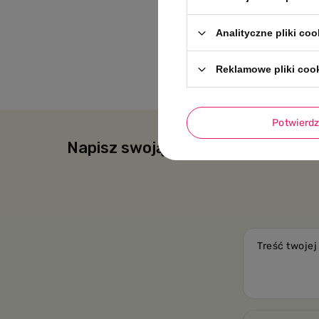
Analityczne pliki coo
Reklamowe pliki coo
Potwierd
Napisz swoją opinię
Treść twojej 