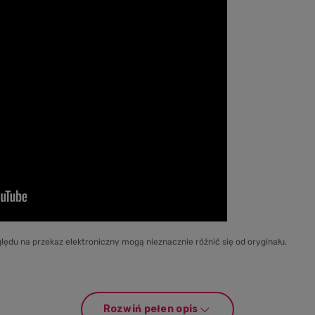
lędu na przekaz elektroniczny mogą nieznacznie różnić się od oryginału.
kże cenne wskazówki dotyczące produktu znajdziesz na
oraz
.
Rozwiń pełen opis