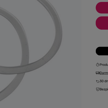
Prod
Darm
30
dn
Bezp