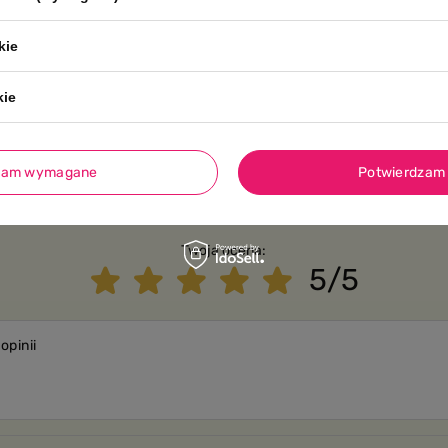
Rozwiń pełen opis
kie
kie
zam wymagane
Potwierdzam 
Twoja ocena:
5/5
opinii