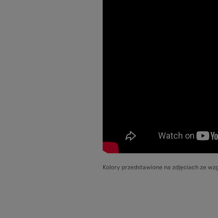
Kolory przedstawione na zdjęciach ze wzg
Najnowsze informacje, zdjęcia, a ta