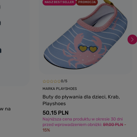
NASZ BESTSELLER
PROMOCJA
0/5
MARKA PLAYSHOES
Buty do pływania dla dzieci, Krab,
Playshoes
ów na
50,15 PLN
Najniższa cena produktu w okresie 30 dni
przed wprowadzeniem obniżki:
59,00 PLN
-
15%