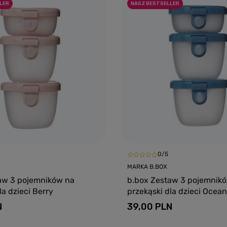
LER
NASZ BESTSELLER
0/5
MARKA B.BOX
aw 3 pojemników na
b.box Zestaw 3 pojemnik
la dzieci Berry
przekąski dla dzieci Ocean
N
39,00 PLN