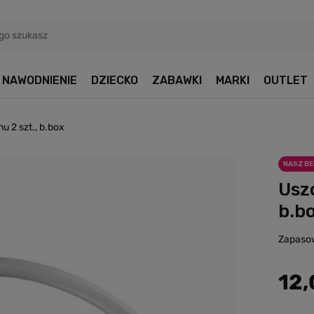
NAWODNIENIE
DZIECKO
ZABAWKI
MARKI
OUTLET
u 2 szt., b.box
NASZ B
Usz
b.b
Zapasow
12,