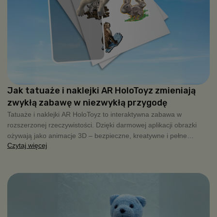
Jak tatuaże i naklejki AR HoloToyz zmieniają
zwykłą zabawę w niezwykłą przygodę
Tatuaże i naklejki AR HoloToyz to interaktywna zabawa w
rozszerzonej rzeczywistości. Dzięki darmowej aplikacji obrazki
ożywają jako animacje 3D – bezpieczne, kreatywne i pełne
Czytaj więcej
radości dla dzieci.