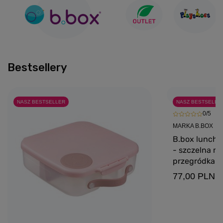
Bestsellery
NASZ BESTSELLER
NASZ BESTSELLE
0/5
MARKA B.BOX
B.box lunchbo
- szczelna mi
przegródkami
77,00 PLN