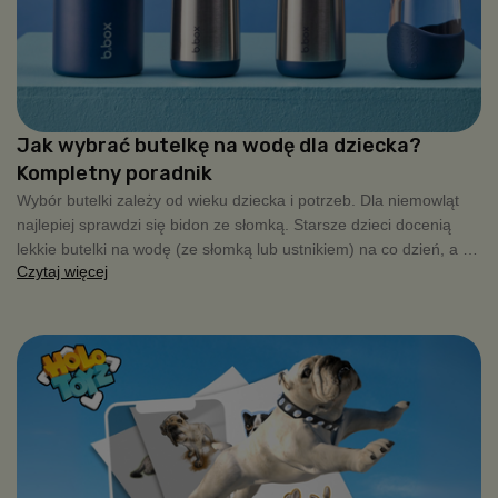
Jak wybrać butelkę na wodę dla dziecka?
Kompletny poradnik
Wybór butelki zależy od wieku dziecka i potrzeb. Dla niemowląt
najlepiej sprawdzi się bidon ze słomką. Starsze dzieci docenią
lekkie butelki na wodę (ze słomką lub ustnikiem) na co dzień, a na
Czytaj więcej
wycieczki czy chłodniejsze dni warto wybrać modele termiczne ze
stali nierdzewnej, które długo utrzymują temperaturę napoju.