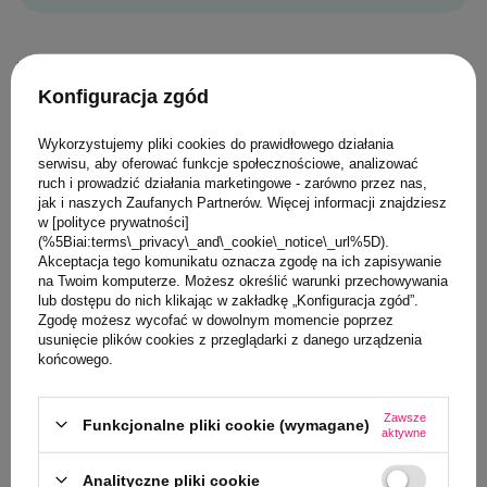
Topbright
Konfiguracja zgód
Wykorzystujemy pliki cookies do prawidłowego działania
serwisu, aby oferować funkcje społecznościowe, analizować
0/5
ruch i prowadzić działania marketingowe - zarówno przez nas,
MARKA TOPBRIG
jak i naszych Zaufanych Partnerów. Więcej informacji znajdziesz
w [polityce prywatności]
Topbright Na
(%5Biai:terms\_privacy\_and\_cookie\_notice\_url%5D).
śmieci – edu
Akceptacja tego komunikatu oznacza zgodę na ich zapisywanie
magnetyczna 
na Twoim komputerze. Możesz określić warunki przechowywania
lub dostępu do nich klikając w zakładkę „Konfiguracja zgód”.
85,00 PLN
Zgodę możesz wycofać w dowolnym momencie poprzez
usunięcie plików cookies z przeglądarki z danego urządzenia
końcowego.
Zawsze
Funkcjonalne pliki cookie (wymagane)
aktywne
0/5
Analityczne pliki cookie
MARKA TOPBRIGHT