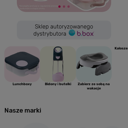
Kalosze
Lunchboxy
Bidony i butelki
Zabierz ze sobą na
wakacje
Nasze marki