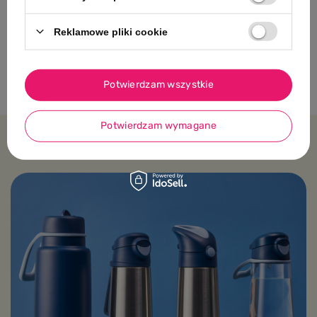
Topbright Roll&Race Zabawka dla
dzieci 2w1 Transporter
Reklamowe pliki cookie
samochodów i tor wyścigowy
36m+
179,00 PLN
Potwierdzam wszystkie
Potwierdzam wymagane
Platforma wiedzy