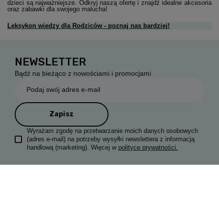
dzieci są najważniejsze. Odkryj naszą ofertę i znajdź idealne akcesoria
oraz zabawki dla swojego malucha!
Leksykon wiedzy dla Rodziców - poznaj nas bardziej!
NEWSLETTER
Bądź na bieżąco z nowościami i promocjami
Podaj swój adres e-mail
Zapisz
Wyrażam zgodę na przetwarzanie moich danych osobowych
(adres e-mail) na potrzeby wysyłki newslettera z informacją
handlową (marketing). Więcej w
polityce prywatności.
Zamówienia
Odstąp od umowy