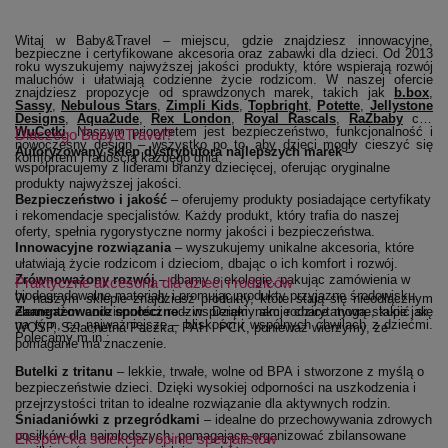
Witaj w Baby&Travel – miejscu, gdzie znajdziesz innowacyjne,
bezpieczne i certyfikowane akcesoria oraz zabawki dla dzieci. Od 2013
roku wyszukujemy najwyższej jakości produkty, które wspierają rozwój
maluchów i ułatwiają codzienne życie rodzicom. W naszej ofercie
(ot
znajdziesz propozycje od sprawdzonych marek, takich jak
b.box
,
(otwiera się w nowym oknie)
(otwiera się w nowym oknie)
(otwiera się w nowym oknie)
(otwiera się w nowym 
(otwiera się 
Sassy
,
Nebulous Stars
,
Zimpli Kids
,
Topbright
,
Potette
,
Jellystone
(otwiera się w nowym oknie)
(otwiera się w nowym oknie)
(otwiera się w nowym oknie)
(otwiera się w no
(otwier
Designs
,
Aqua2ude
,
Rex London
,
Royal Rascals
,
RaZbaby
czy
(otwiera się w nowym oknie)
WuCetki
. Naszym priorytetem jest bezpieczeństwo, funkcjonalność i
Dlaczego Baby&Travel?
nowoczesny design – wszystko po to, aby dzieci mogły cieszyć się
Autoryzowany sklep dystrybutora najlepszych marek
–
komfortem i radością każdego dnia.
współpracujemy z liderami branży dziecięcej, oferując oryginalne
produkty najwyższej jakości.
Bezpieczeństwo i jakość
– oferujemy produkty posiadające certyfikaty
i rekomendacje specjalistów. Każdy produkt, który trafia do naszej
oferty, spełnia rygorystyczne normy jakości i bezpieczeństwa.
Innowacyjne rozwiązania
– wyszukujemy unikalne akcesoria, które
ułatwiają życie rodzicom i dzieciom, dbając o ich komfort i rozwój.
Zrównoważony rozwój
– dbamy o ekologię, pakując zamówienia w
Praktyczne akcesoria dla dzieci i rodziców
biodegradowalne materiały i promując produkty przyjazne środowisku.
W naszym sklepie znajdziesz produkty, które stają się nieodłącznym
Zaangażowanie społeczne
elementem codzienności rodzin. Dzięki nam rodzice mogą skupić się
– wspieramy akcje charytatywne, takie jak
na tym, co najważniejsze – bliskości i wspólnych chwilach z dziećmi.
WOŚP, Szlachetna Paczka, PAH i PCK, ponieważ wierzymy, że
Polecamy m.in.:
pomaganie ma znaczenie.
Butelki z tritanu
– lekkie, trwałe, wolne od BPA i stworzone z myślą o
bezpieczeństwie dzieci. Dzięki wysokiej odporności na uszkodzenia i
przejrzystości tritan to idealne rozwiązanie dla aktywnych rodzin.
Śniadaniówki z przegródkami
– idealne do przechowywania zdrowych
posiłków dla najmłodszych, pomagające organizować zbilansowane
Ekspercka selekcja i opinie specjalistów