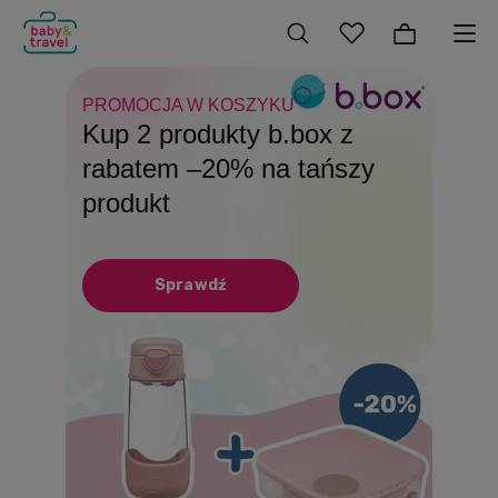
PROMOCJA W KOSZYKU
DO 31.08
SZKOLNY NIEZBĘDNIK!
Kup 2 produkty b.box z
Produkty Playshoes z
Patent na beztroskie
rabatem –20% na tańszy
rabatem –15%
wakacje Butelki, bidony i
produkt
lunchboxy
Sprawdź
Sprawdź
Sprawdź