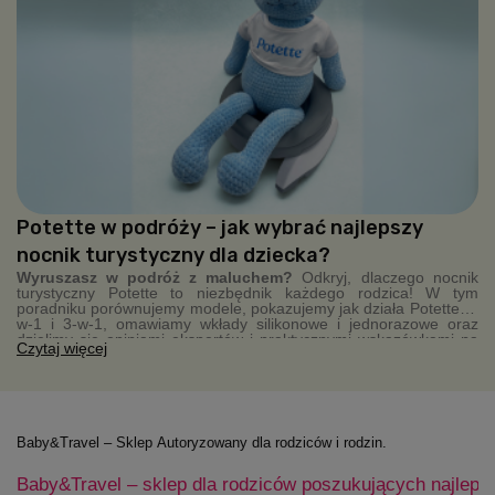
Potette w podróży – jak wybrać najlepszy
nocnik turystyczny dla dziecka?
Wyruszasz w podróż z maluchem?
Odkryj, dlaczego nocnik
turystyczny Potette to niezbędnik każdego rodzica! W tym
poradniku porównujemy modele, pokazujemy jak działa Potette 2-
w-1 i 3-w-1, omawiamy wkłady silikonowe i jednorazowe oraz
dzielimy się opiniami ekspertów i praktycznymi wskazówkami na
Czytaj więcej
wyjazdy. Kompaktowy, higieniczny, zawsze pod ręką – Potette
sprawia, że podróże z dzieckiem stają się łatwiejsze.
Baby&Travel – Sklep Autoryzowany dla rodziców i rodzin.
Baby&Travel – sklep dla rodziców poszukujących najleps