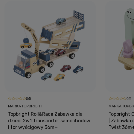
0/5
0/5
MARKA TOPBRIGHT
MARKA TOPBR
Topbright Roll&Race Zabawka dla
Topbright G
dzieci 2w1 Transporter samochodów
| Zabawka 
i tor wyścigowy 36m+
Twist 36m