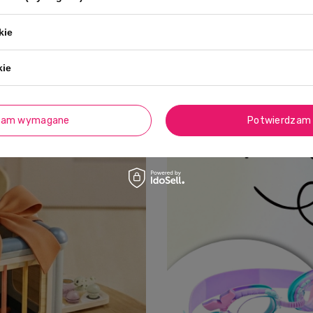
kie
kie
zam wymagane
Potwierdzam 