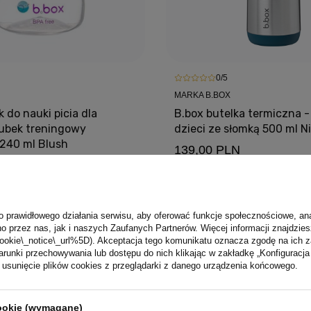
0/5
MARKA B.BOX
 do nauki picia dla
B.box butelka termiczna -
kubek treningowy
dzieci ze słomką 500 ml N
 240 ml Blush
139,00 PLN
o prawidłowego działania serwisu, aby oferować funkcje społecznościowe, an
o przez nas, jak i naszych Zaufanych Partnerów. Więcej informacji znajdzies
ookie\_notice\_url%5D). Akceptacja tego komunikatu oznacza zgodę na ich 
runki przechowywania lub dostępu do nich klikając w zakładkę „Konfigurac
sunięcie plików cookies z przeglądarki z danego urządzenia końcowego.
Darmowa dostawa od 99 zł
cookie (wymagane)