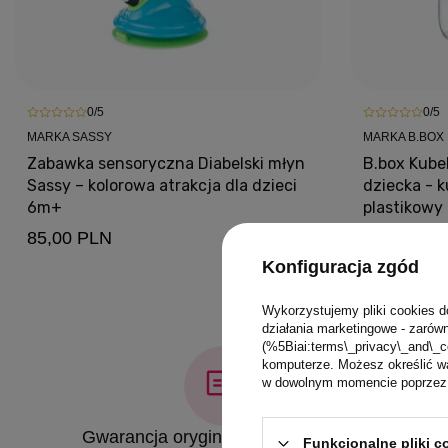
0/5
0/5
MARKA SASSY
MARKA B.BOX
Zabawka sensoryczna Diabelski młyn
B.box Kubek
Sassy – kolorowa atrakcja dla dzieci
dziecka - 
6m+
plastikowy
85,00 PLN
45,00 PLN
Konfiguracja zgód
Wykorzystujemy pliki cookies d
działania marketingowe - zarówn
(%5Biai:terms\_privacy\_and\_c
komputerze. Możesz określić wa
w dowolnym momencie poprzez u
Gwarancja oryginalności produktów
Funkcjonalne pliki 