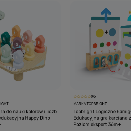
0/5
IGHT
MARKA TOPBRIGHT
ra do nauki kolorów i liczb
Topbright Logiczne Łamigł
edukacyjna Happy Dino
Edukacyjna gra karciana 
+
Poziom ekspert 36m+