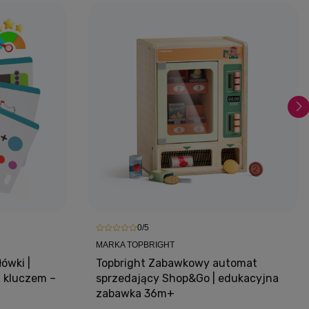
0/5
MARKA TOPBRIGHT
ówki |
Topbright Zabawkowy automat
z kluczem –
sprzedający Shop&Go | edukacyjna
zabawka 36m+