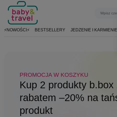
⚡NOWOŚCI⚡
BESTSELLERY
JEDZENIE I KARMIENI
PROMOCJA W KOSZYKU
DO 31.08
SZKOLNY NIEZBĘDNIK!
Kup 2 produkty b.box 
Produkty Playshoes z
Patent na beztroskie 
rabatem –20% na tań
–15%
Butelki, bidony i lunc
produkt