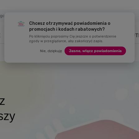
Chcesz otrzymywać powiadomienia o
promocjach i kodach rabatowych?
E
NAWODNIENIE
DZIECKO
ZABAWKI
MARKI
OUT
Po kliknięciu poprosimy Cię jeszcze o potwierdzenie
zgody w przeglądarce, aby zakończyć zapis.
Nie, dziękuję
Jasne, włącz powiadomienia
z
 rabatem
wakacje
szy
hboxy