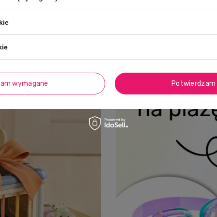
Darmowa dostawa od 99 zł
kie
kie
zam wymagane
Potwierdzam 