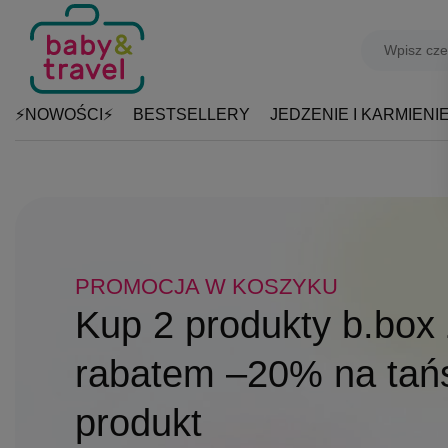
⚡NOWOŚCI⚡
BESTSELLERY
JEDZENIE I KARMIENI
PROMOCJA W KOSZYKU
DO 31.08
SZKOLNY NIEZBĘDNIK!
Kup 2 produkty b.box 
Produkty Playshoes z
Patent na beztroskie 
rabatem –20% na tań
–15%
Butelki, bidony i lunc
produkt