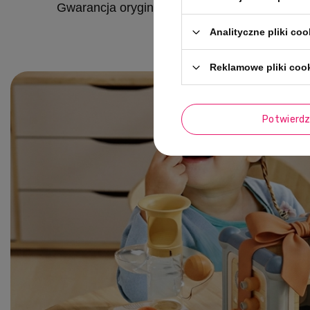
Gwarancja oryginalności produktów
Analityczne pliki coo
Reklamowe pliki coo
Potwierd