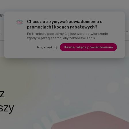
Chcesz otrzymywać powiadomienia o
promocjach i kodach rabatowych?
E
NAWODNIENIE
DZIECKO
ZABAWKI
MARKI
OUT
Po kliknięciu poprosimy Cię jeszcze o potwierdzenie
zgody w przeglądarce, aby zakończyć zapis.
Nie, dziękuję
Jasne, włącz powiadomienia
z
 rabatem
wakacje
szy
hboxy