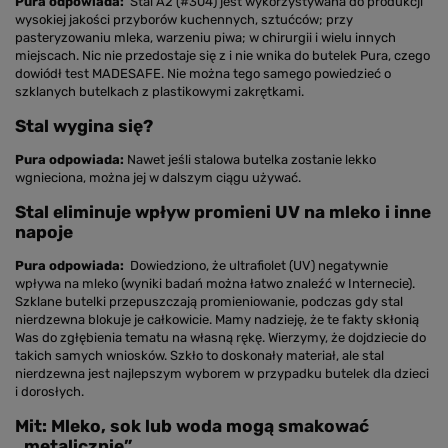
Pura odpowiada:
Stal A2 (#304) jest wykorzystywana do produkcji
wysokiej jakości przyborów kuchennych, sztućców; przy
pasteryzowaniu mleka, warzeniu piwa; w chirurgii i wielu innych
miejscach. Nic nie przedostaje się z i nie wnika do butelek Pura, czego
dowiódł test MADESAFE. Nie można tego samego powiedzieć o
szklanych butelkach z plastikowymi zakrętkami.
Stal wygina się?
Pura odpowiada:
Nawet jeśli stalowa butelka zostanie lekko
wgnieciona, można jej w dalszym ciągu używać.
Stal eliminuje wpływ promieni UV na mleko i inne
napoje
Pura odpowiada:
Dowiedziono, że ultrafiolet (UV) negatywnie
wpływa na mleko (wyniki badań można łatwo znaleźć w Internecie).
Szklane butelki przepuszczają promieniowanie, podczas gdy stal
nierdzewna blokuje je całkowicie. Mamy nadzieję, że te fakty skłonią
Was do zgłębienia tematu na własną rękę. Wierzymy, że dojdziecie do
takich samych wniosków. Szkło to doskonały materiał, ale stal
nierdzewna jest najlepszym wyborem w przypadku butelek dla dzieci
i dorosłych.
Mit: Mleko, sok lub woda mogą smakować
„metalicznie”.