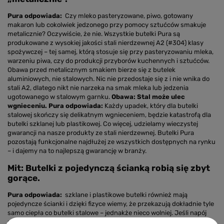
Pura odpowiada:
Czy mleko pasteryzowane, piwo, gotowany
makaron lub cokolwiek jedzonego przy pomocy sztućców smakuje
metalicznie? Oczywiście, że nie. Wszystkie butelki Pura są
produkowane z wysokiej jakości stali nierdzewnej A2 (#304) klasy
spożywczej – tej samej, którą stosuje się przy pasteryzowaniu mleka,
warzeniu piwa, czy do produkcji przyborów kuchennych i sztućców.
Obawa przed metalicznym smakiem bierze się z butelek
aluminiowych, nie stalowych. Nic nie przedostaje się z i nie wnika do
stali A2, dlatego nikt nie narzeka na smak mleka lub jedzenia
ugotowanego w stalowym garnku.
Obawa: Stal może ulec
wgnieceniu.
Pura odpowiada:
Każdy upadek, który dla butelki
stalowej skończy się delikatnym wgnieceniem, będzie katastrofą dla
butelki szklanej lub plastikowej. Co więcej, udzielamy wieczystej
gwarancji na nasze produkty ze stali nierdzewnej. Butelki Pura
pozostają funkcjonalne najdłużej ze wszystkich dostępnych na rynku
– i dajemy na to najlepszą gwarancję w branży.
Mit: Butelki z pojedynczą ścianką robią się zbyt
gorące.
Pura odpowiada:
szklane i plastikowe butelki również mają
pojedyncze ścianki i dzięki fizyce wiemy, że przekazują dokładnie tyle
samo ciepła co butelki stalowe – jednakże nieco wolniej. Jeśli napój
rozgrzewa butelkę do tego stopnia, że nie można jej dotknąć, z całą