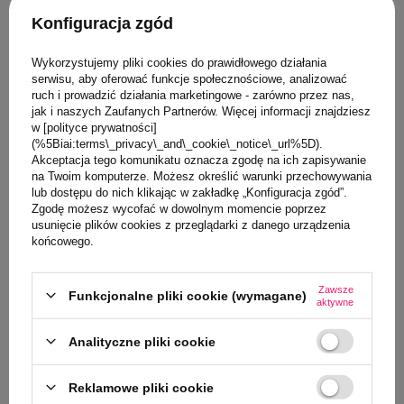
pewnością jest zbyt gorący, by podać go dziecku nie ryzykując
Konfiguracja zgód
poparzenia. Z tego powodu stal nierdzewna jest LEPSZA –
opiekunowie mogą natychmiastowo sprawdzić temperaturę
zawartości dotykając butelki, co przekłada się bezpośrednio na
Wykorzystujemy pliki cookies do prawidłowego działania
bezpieczeństwo. Dodatkowo, stal można łatwo rozgrzać używając
serwisu, aby oferować funkcje społecznościowe, analizować
gorącej wody. Osobom chcącym utrzymać temperaturę napoju przez
ruch i prowadzić działania marketingowe - zarówno przez nas,
długi czas (do 8 godzin), oferujemy także butelki w wersji termicznej.
jak i naszych Zaufanych Partnerów. Więcej informacji znajdziesz
w [polityce prywatności]
(%5Biai:terms\_privacy\_and\_cookie\_notice\_url%5D).
Mit: Stal nierdzewna ulega korozji.
Akceptacja tego komunikatu oznacza zgodę na ich zapisywanie
na Twoim komputerze. Możesz określić warunki przechowywania
lub dostępu do nich klikając w zakładkę „Konfiguracja zgód”.
Pura odpowiada:
Nasze stalowe butelki nie rdzewieją, ale może
Zgodę możesz wycofać w dowolnym momencie poprzez
zdarzyć się, że zanieczyszczenie powierzchni spowoduje
usunięcie plików cookies z przeglądarki z danego urządzenia
odbarwienie. W ponad 95% przypadków można je zlikwidować
końcowego.
czyszcząc butelkę szorstką gąbką lub szmatką (nie należy używać
metalowych skrobaczek). Pura używa stali nierdzewnej A2 (#304) –
jest to materiał stosowany również przy pasteryzowaniu mleka,
Zawsze
Funkcjonalne pliki cookie (wymagane)
warzeniu piwa, czy do produkcji przyborów kuchennych i sztućców.
aktywne
Stal tej klasy nie wydziela niczego, jak również nie pochłania smaków.
Pura oferuje jedyne na świecie butelki w 100% pozbawione tworzyw
Analityczne pliki cookie
sztucznych. Badania dowiodły, że wszystkie tworzywa sztuczne
mogą wydzielać substancje chemiczne powiązane z aktywnością
estrogenną. Dzięki połączeniu stali nierdzewnej A2, silikonu
Reklamowe pliki cookie
medycznego i całkowitym braku plastiku, butelki Pura są