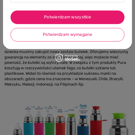
najbezpieczniejsze na rynku!
Mit: Butelki Pura są zbyt drogie.
Potwierdzam wszystkie
Pura odpowiada:
Funkcjonalność „butelka, która rośnie razem z
dzieckiem” oraz wyjątkowa wytrzymałość pozwalają na stosowanie
Potwierdzam wymagane
jednej butelki od okresu niemowlęcego do wieku szkolnego – a nawet
później, dzięki końcówce Big Mouth™ Sport Top. Zupełnie inaczej jest
w przypadku „tradycyjnych” produktów, gdy na każdy etap rozwoju
dziecka musimy zakupić nowy zestaw butelek. Oferujemy wieczystą
gwarancję na elementy ze stali nierdzewnej, więc możecie mieć
pewność, że butelki są wytrzymałe. W związku z tym produkty Pura
kosztują w rzeczywistości ułamek tego, co butelki szklane lub
plastikowe. Widać to również na przykładzie sukcesu marki na
obszarach, gdzie cena ma znaczenie – w Wenezueli, Chile, Brazylii,
Meksyku, Malezji, Indonezji, na Filipinach itp.