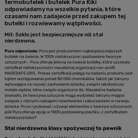
termobutelek i butelek Pura Kiki
odpowiadamy na wszelkie pytania, które
czasami nam zadajecie przed zakupem tej
butelki i rozwiewamy wątpliwości.
Mit: Szkło jest bezpieczniejsze niż stal
nierdzewna.
Pura odpowiada:
Pura jest producentem najbezpieczniejszych
butelek na świecie. W 100% nietoksyczne i pozbawione tworzyw
sztucznych - Pura oferuje jedyną na świecie butelkę, która uzyskała
certyfikat nietoksyczności niezależnej organizacji non-profit
MADESAFE.ORG. Proces certyfikacji polega na badaniu produktu pod
kątem występowania ponad 80 000 chemikaliów, takich jak toksyny
wpływające na rozwój i zachowanie dziecka, związki rakotwórcze,
metale ciężkie, lotne związki organiczne itp. Niezależne badania
dowiodły, że tworzywa sztuczne mogą wydzielać toksyny mające
związek z różnymi rodzajami nowotworów i zaburzeniami w rozwoju
dziecka. Po co ryzykować i używać elementów z tworzyw sztucznych,
jeśli Pura oferuje opcję w 100% pozbawioną plastiku, z certyfikatem
nietoksyczności?
Stal nierdzewna klasy spożywczej to pewnik