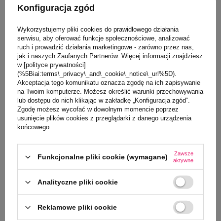
Konfiguracja zgód
Wykorzystujemy pliki cookies do prawidłowego działania
serwisu, aby oferować funkcje społecznościowe, analizować
ruch i prowadzić działania marketingowe - zarówno przez nas,
jak i naszych Zaufanych Partnerów. Więcej informacji znajdziesz
w [polityce prywatności]
(%5Biai:terms\_privacy\_and\_cookie\_notice\_url%5D).
Akceptacja tego komunikatu oznacza zgodę na ich zapisywanie
na Twoim komputerze. Możesz określić warunki przechowywania
lub dostępu do nich klikając w zakładkę „Konfiguracja zgód”.
0/5
0/5
Zgodę możesz wycofać w dowolnym momencie poprzez
Zestaw do robienia
Magiczny proszek do
usunięcie plików cookies z przeglądarki z danego urządzenia
końcowego.
glutów, Slime Baff
kąpieli, Gelli Baff Glitter,
Glitter, różowy, 3+,
różowy, 3+, Zimpli Kids
Zimpli Kids
28,99 PLN
28,99 PLN
Zawsze
Funkcjonalne pliki cookie (wymagane)
aktywne
Analityczne pliki cookie
Reklamowe pliki cookie