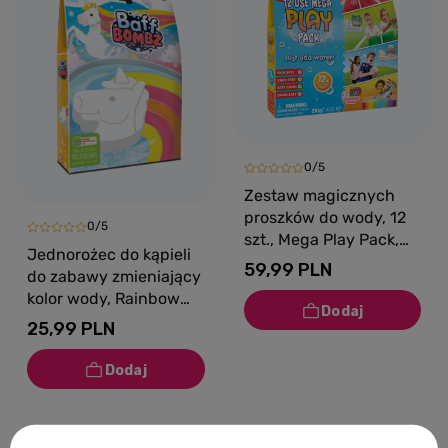
0/5
Zestaw magicznych
proszków do wody, 12
0/5
szt., Mega Play Pack,
Jednorożec do kąpieli
3+, Zimpli Kids
59,99 PLN
do zabawy zmieniający
kolor wody, Rainbow
Baff Bombz, 3+, Zimpli
25,99 PLN
Kids