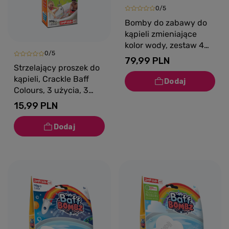
0/5
Bomby do zabawy do
kąpieli zmieniające
kolor wody, zestaw 4
0/5
szt., Rainbow Baff
79,99 PLN
Bombz, 3+, Zimpli Kids
Strzelający proszek do
kąpieli, Crackle Baff
Colours, 3 użycia, 3
kolory, 3+, Zimpli Kids
15,99 PLN