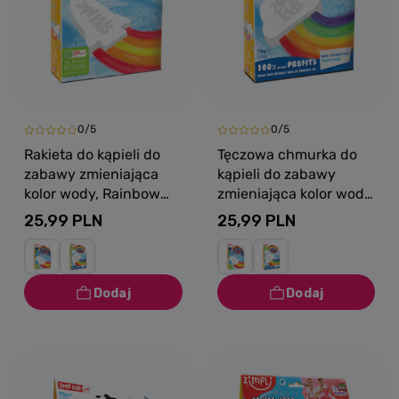
0/5
0/5
Rakieta do kąpieli do
Tęczowa chmurka do
zabawy zmieniająca
kąpieli do zabawy
kolor wody, Rainbow
zmieniająca kolor wody,
Baff Bombz, 3+, Zimpli
Rainbow Baff Bombz,
25,99 PLN
25,99 PLN
Kids
3+, Zimpli Kids