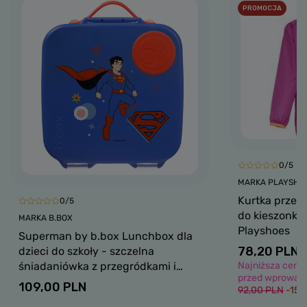
PROMOCJA
0/5
MARKA PLAYSHO
Kurtka przec
0/5
do kieszonki 
MARKA B.BOX
Playshoes
Superman by b.box Lunchbox dla
78,20 PLN
dzieci do szkoły - szczelna
śniadaniówka z przegródkami i
Najniższa cena 
przed wprowadz
wkładem chłodzącym
109,00 PLN
92,00 PLN
-15%