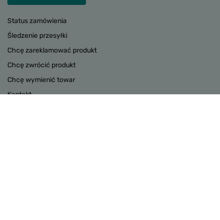
Status zamówienia
Śledzenie przesyłki
Chcę zareklamować produkt
Chcę zwrócić produkt
Chcę wymienić towar
Kontakt
Konto
INFORMACJE
POMOC
W sklepie prezentujemy ceny brutto (z VAT).