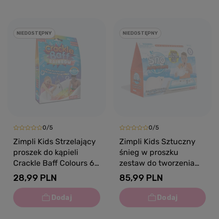
NIEDOSTĘPNY
NIEDOSTĘPNY
0/5
0/5
Zimpli Kids Strzelający
Zimpli Kids Sztuczny
proszek do kąpieli
śnieg w proszku
Crackle Baff Colours 6
zestaw do tworzenia
użyć 6 kolorów 3+
śniegu z figurkami
28,99 PLN
85,99 PLN
zwierząt i
nadmuchiwaną tacą
Sno World Arctic
Adventure 5 użyć 3+