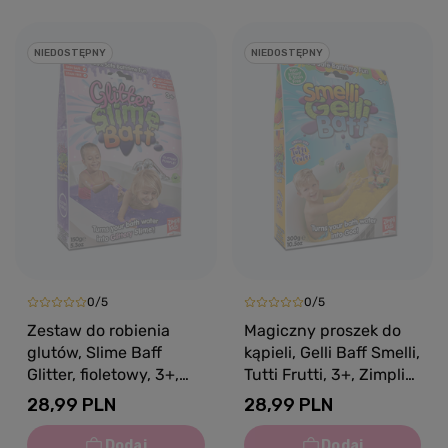
NIEDOSTĘPNY
NIEDOSTĘPNY
0/5
0/5
Zestaw do robienia
Magiczny proszek do
glutów, Slime Baff
kąpieli, Gelli Baff Smelli,
Glitter, fioletowy, 3+,
Tutti Frutti, 3+, Zimpli
Zimpli Kids
Kids
28,99 PLN
28,99 PLN