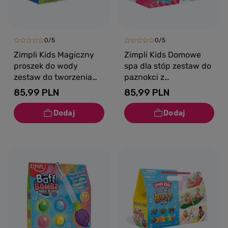
0/5
0/5
Zimpli Kids Magiczny
Zimpli Kids Domowe
proszek do wody
spa dla stóp zestaw do
zestaw do tworzenia
paznokci z
gelli z figurkami i tacą
przybornikiem
85,99 PLN
85,99 PLN
Gelli Worlds Dino Pack
dmuchaną miską i
5 użyć 3+
galaretką do kąpieli
Gelli Spa 5+