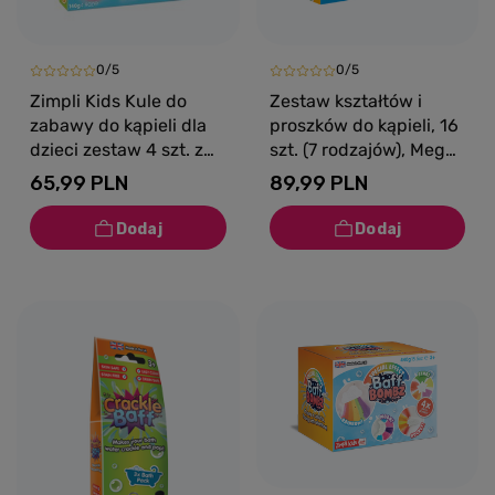
0/5
0/5
Zimpli Kids Kule do
Zestaw kształtów i
zabawy do kąpieli dla
proszków do kąpieli, 16
dzieci zestaw 4 szt. z
szt. (7 rodzajów), Mega
pędzlem Baff Bombz
Baff Pack, 3+, Zimpli
65,99 PLN
89,99 PLN
Magic Brush 3+
Kids