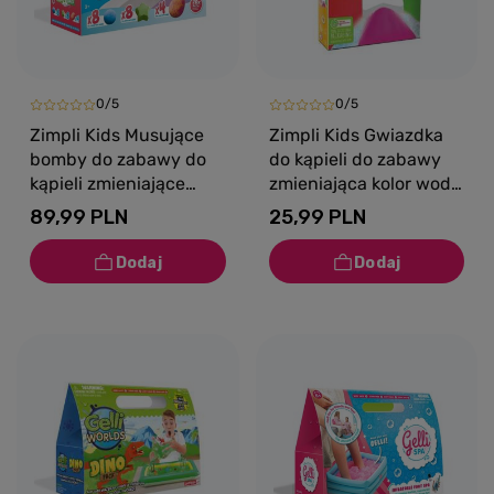
0/5
0/5
Zimpli Kids Musujące
Zimpli Kids Gwiazdka
bomby do zabawy do
do kąpieli do zabawy
kąpieli zmieniające
zmieniająca kolor wody
kolor wody Baff Bombz
Baff Bombz 3+
89,99 PLN
25,99 PLN
20 szt. 3+