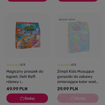
NIEDOSTĘPNY
0/5
0/5
Magiczny proszek do
Zimpli Kids Musujące
kąpieli, Gelli Baff,
gwiazdki do zabawy
różowy i
zmieniające kolor wody
pomarańczowy 4
Baff Bombz 4 szt. 3+
49,99 PLN
29,99 PLN
użycia, 3+, Zimpli Kids