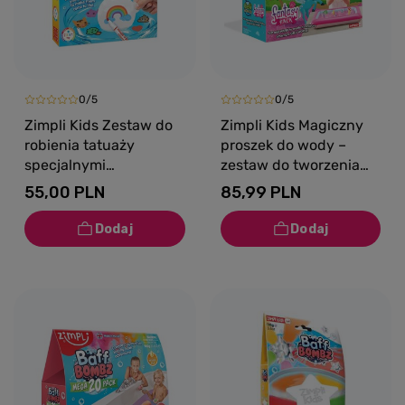
0/5
0/5
Zimpli Kids Zestaw do
Zimpli Kids Magiczny
robienia tatuaży
proszek do wody –
specjalnymi
zestaw do tworzenia
flamastrami w wodzie –
gelli z figurkami i tacą
55,00 PLN
85,99 PLN
studio zmywalnych
Gelli Worlds Fantasy
tatuaży dla dzieci 8+
Pack