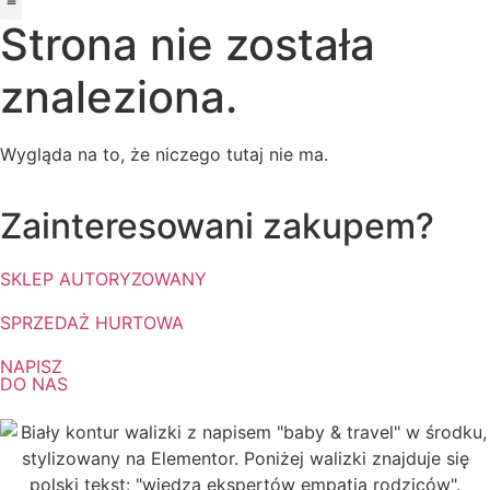
Strona nie została
Nasz zespół
Dla firm
O nas
znaleziona.
Wygląda na to, że niczego tutaj nie ma.
Zainteresowani zakupem?
SKLEP AUTORYZOWANY
SPRZEDAŻ HURTOWA
NAPISZ
DO NAS